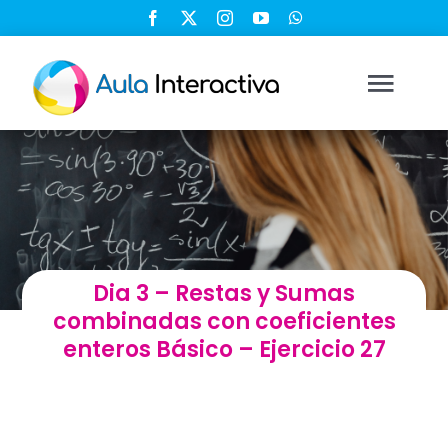
Saltar
al
contenido
Togg
Navi
Ingresar
Registrarse
Dia 3 – Restas y Sumas
Nosotros
combinadas con coeficientes
enteros Básico – Ejercicio 27
Soluciones
Cursos