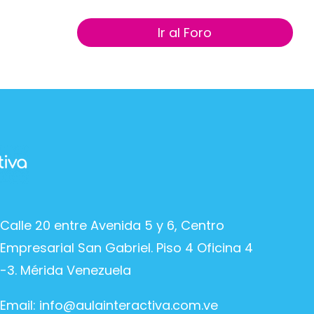
Ir al Foro
Calle 20 entre Avenida 5 y 6, Centro
Empresarial San Gabriel. Piso 4 Oficina 4
-3. Mérida Venezuela
Email:
info@aulainteractiva.com.ve