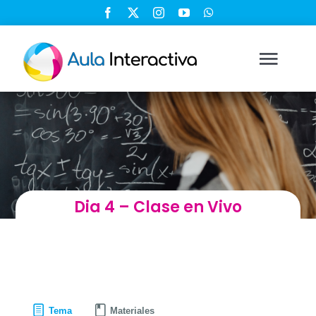
Saltar
al
contenido
Togg
Navi
Ingresar
Registrarse
Dia 4 – Clase en Vivo
Nosotros
Soluciones
Cursos
Tema
Materiales