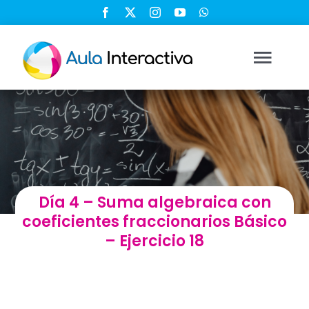
Saltar
al
contenido
Togg
Navi
Ingresar
Registrarse
Día 4 – Suma algebraica con
Nosotros
coeficientes fraccionarios Básico
– Ejercicio 18
Soluciones
Cursos