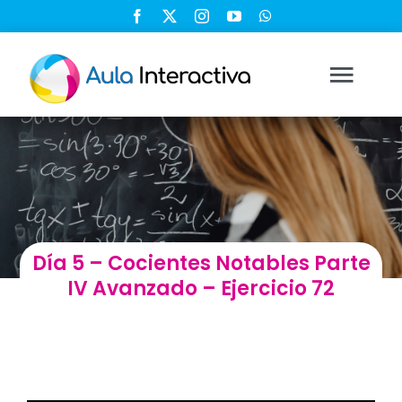
Saltar
al
contenido
Togg
Navi
Ingresar
Registrarse
Día 5 – Cocientes Notables Parte
Nosotros
IV Avanzado – Ejercicio 72
Soluciones
Cursos