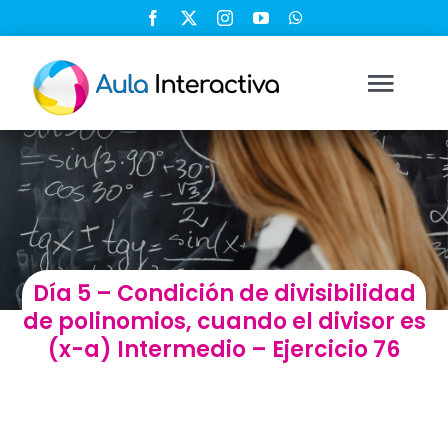
Saltar
al
contenido
Togg
Navi
Ingresar
Registrarse
Día 5 – Condición de divisibilidad
Nosotros
de polinomios, cuando el divisor es
(x-a) Intermedio – Ejercicio 76
Soluciones
Cursos