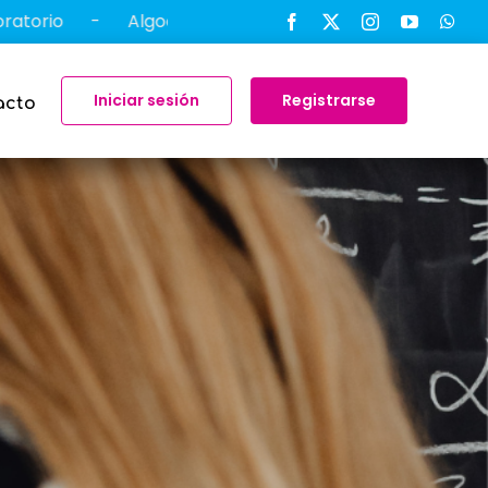
-
Algodoo: Explora la Física de Manera Divertida e Int
Iniciar sesión
Registrarse
acto