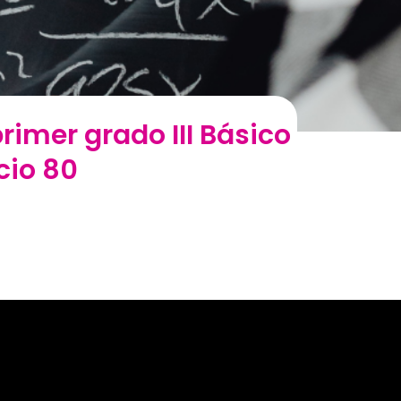
rimer grado III Básico
icio 80