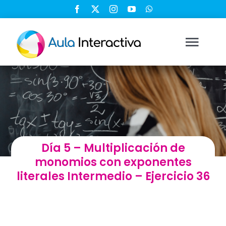
Saltar
al
contenido
Togg
Navi
Ingresar
Registrarse
Día 5 – Multiplicación de
Nosotros
monomios con exponentes
literales Intermedio – Ejercicio 36
Soluciones
Cursos