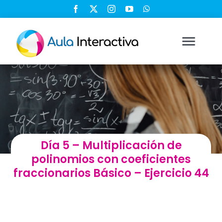
Saltar
al
contenido
Togg
Navi
Ingresar
Registrarse
Día 5 – Multiplicación de
Nosotros
polinomios con coeficientes
fraccionarios Básico – Ejercicio 44
Soluciones
Cursos