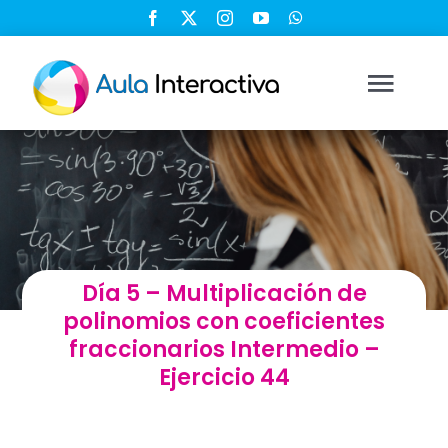
Saltar
al
contenido
Togg
Navi
Ingresar
Registrarse
Día 5 – Multiplicación de
Nosotros
polinomios con coeficientes
fraccionarios Intermedio –
Soluciones
Ejercicio 44
Cursos