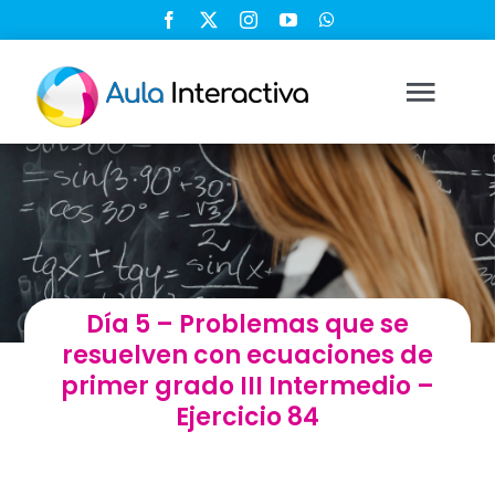
Saltar
al
contenido
Togg
Navi
Ingresar
Registrarse
Día 5 – Problemas que se
Nosotros
resuelven con ecuaciones de
primer grado III Intermedio –
Soluciones
Ejercicio 84
Cursos