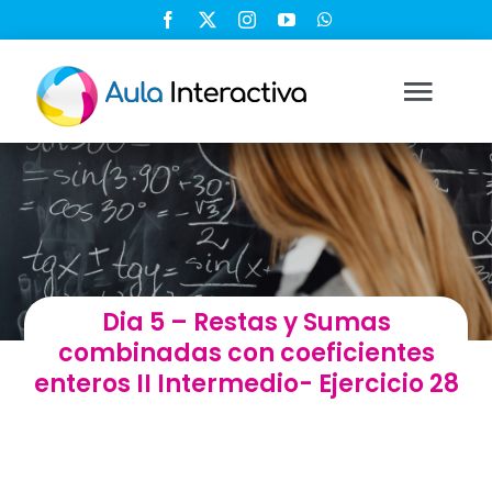
Saltar
al
contenido
Togg
Navi
Ingresar
Registrarse
Dia 5 – Restas y Sumas
Nosotros
combinadas con coeficientes
enteros II Intermedio- Ejercicio 28
Soluciones
Cursos