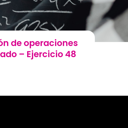
ión de operaciones
do – Ejercicio 48