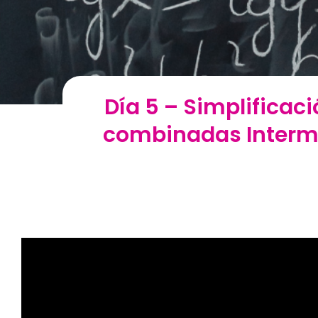
Día 5 – Simplificac
combinadas Interme