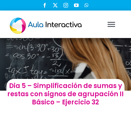
Saltar
al
contenido
Togg
Navi
Ingresar
Registrarse
Dia 5 – Simplificación de sumas y
Nosotros
restas con signos de agrupación II
Básico – Ejercicio 32
Soluciones
Cursos