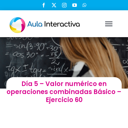
Saltar
al
contenido
Togg
Navi
Ingresar
Registrarse
Día 5 – Valor numérico en
Nosotros
operaciones combinadas Básico –
Ejercicio 60
Soluciones
Cursos