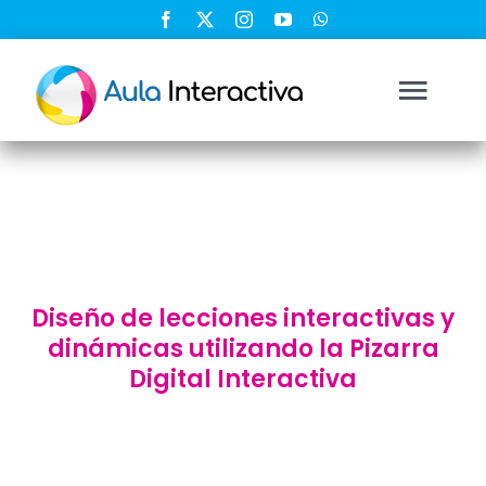
Saltar
al
contenido
Togg
Navi
Ingresar
Registrarse
Diseño de lecciones interactivas y
Nosotros
dinámicas utilizando la Pizarra
Digital Interactiva
Soluciones
Cursos