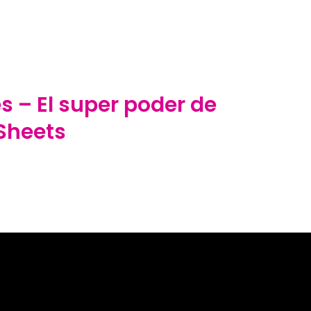
es – El super poder de
Sheets