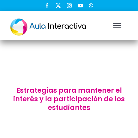
Saltar
al
contenido
Togg
Navi
Ingresar
Registrarse
Estrategias para mantener el
Nosotros
interés y la participación de los
estudiantes
Soluciones
Cursos