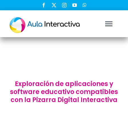
Saltar
al
contenido
Togg
Navi
Ingresar
Registrarse
Exploración de aplicaciones y
Nosotros
software educativo compatibles
con la Pizarra Digital Interactiva
Soluciones
Cursos