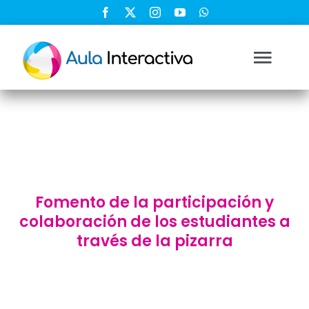
Saltar
al
contenido
Togg
Navi
Ingresar
Registrarse
Fomento de la participación y
Nosotros
colaboración de los estudiantes a
través de la pizarra
Soluciones
Cursos