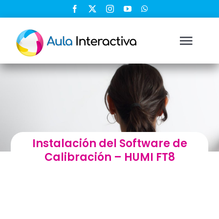
Saltar
al
contenido
Togg
Navi
Ingresar
Registrarse
Instalación del Software de
Nosotros
Calibración – HUMI FT8
Soluciones
Cursos