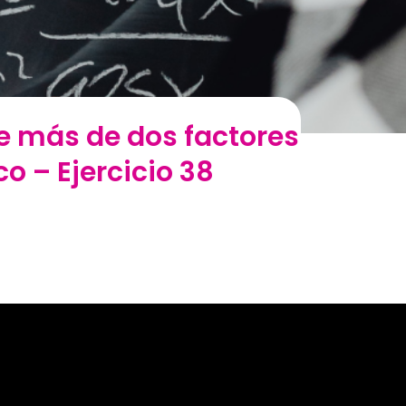
de más de dos factores
 – Ejercicio 38