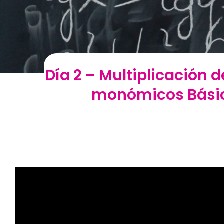
Día 2 – Multiplicación 
monómicos Básico