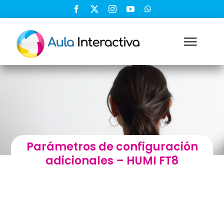
Saltar
al
contenido
Togg
Navi
Ingresar
Registrarse
Parámetros de configuración
Nosotros
adicionales – HUMI FT8
Soluciones
Cursos