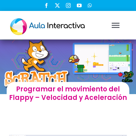
Saltar
al
contenido
Togg
Navi
Ingresar
Registrarse
Programar el movimiento del
Nosotros
Flappy – Velocidad y Aceleración
Soluciones
Cursos