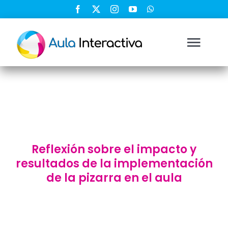
Saltar
al
contenido
Togg
Navi
Ingresar
Registrarse
Reflexión sobre el impacto y
Nosotros
resultados de la implementación
de la pizarra en el aula
Soluciones
Cursos