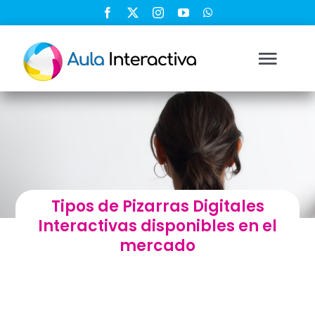
Saltar
al
contenido
Togg
Navi
Ingresar
Registrarse
Tipos de Pizarras Digitales
Nosotros
Interactivas disponibles en el
mercado
Soluciones
Cursos