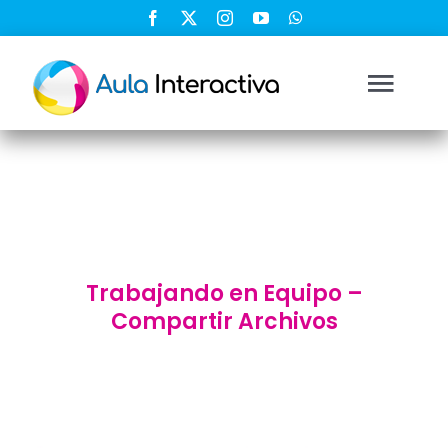
Saltar
al
contenido
Togg
Navi
Ingresar
Registrarse
Trabajando en Equipo –
Nosotros
Compartir Archivos
Soluciones
Cursos