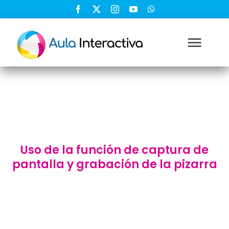
Saltar
al
contenido
Togg
Navi
Ingresar
Registrarse
Uso de la función de captura de
Nosotros
pantalla y grabación de la pizarra
Soluciones
Cursos